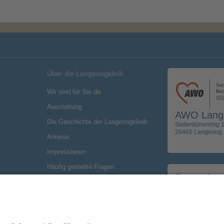
Über die Langeoogklinik
Wir sind für Sie da
Ausstattung
AWO Lange
Die Geschichte der Langeoogklinik
Süderdünenring 1
26465 Langeoog
Anreise
Impressionen
Häufig gestellte Fragen
Fragen?
Der 
Spenden & Fördern
Wir beraten Sie g
und stehen Ihnen 
Wohnraum für Dauermieter gesucht!
Telefon: 04972 9