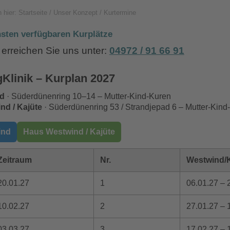
h hier:
Startseite
/
Unser Konzept
/
Kurtermine
sten verfügbaren Kurplätze
 erreichen Sie uns unter:
04972 / 91 66 91
Klinik – Kurplan 2027
d
· Süderdünenring 10–14 – Mutter-Kind-Kuren
nd / Kajüte
· Süderdünenring 53 / Strandjepad 6 – Mutter-Kind
ind
Haus Westwind / Kajüte
Zeitraum
Nr.
Westwind/K
20.01.27
1
06.01.27 – 
10.02.27
2
27.01.27 – 
03.03.27
3
17.02.27 – 