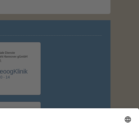
oogKlinik
0 - 14
direkte Draht
erne bei allen Fragen
unterstützend zur Seite.
16691