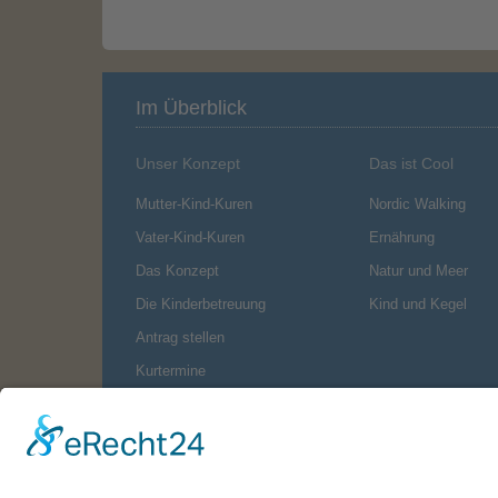
Im Überblick
Unser Konzept
Das ist Cool
Mutter-Kind-Kuren
Nordic Walking
Vater-Kind-Kuren
Ernährung
Das Konzept
Natur und Meer
Die Kinderbetreuung
Kind und Kegel
Antrag stellen
Kurtermine
Hinweisgebersystem
Langeoog
Freizeitangebote
Lage und Klima