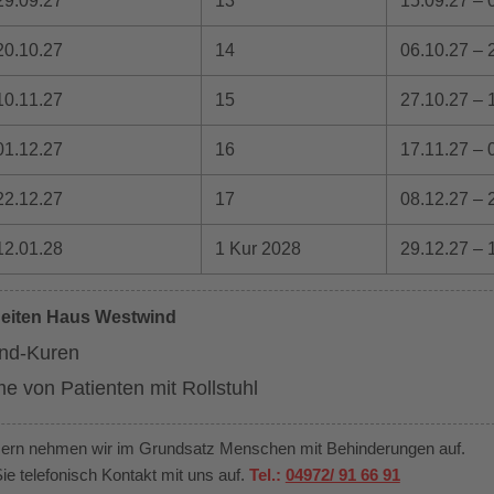
29.09.27
13
15.09.27 – 
20.10.27
14
06.10.27 – 
10.11.27
15
27.10.27 – 
01.12.27
16
17.11.27 – 
22.12.27
17
08.12.27 – 
12.01.28
1 Kur 2028
29.12.27 – 
eiten Haus Westwind
ind-Kuren
e von Patienten mit Rollstuhl
sern nehmen wir im Grundsatz Menschen mit Behinderungen auf.
ie telefonisch Kontakt mit uns auf.
Tel.:
04972/ 91 66 91